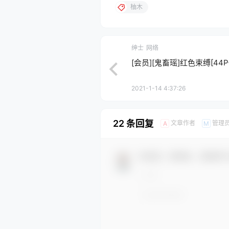
柚木
绅士
网络
[会员][鬼畜瑶]红色束缚[44P+
2021-1-14 4:37:26
22 条回复
文章作者
管理
A
M
欢迎您，新朋友，感谢参