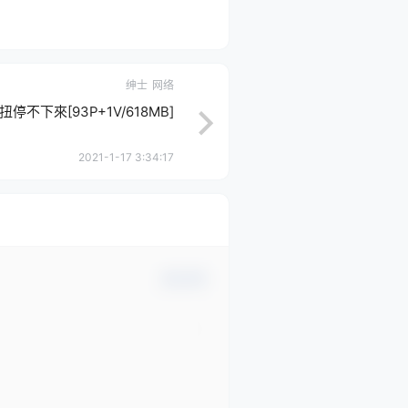
绅士
网络
扭停不下來[93P+1V/618MB]
2021-1-17 3:34:17
确认修改