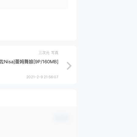
三次元
写真
佐Nisa]蕾姆舞娘[9P/160MB]
2021-2-9 21:56:07
确认修改