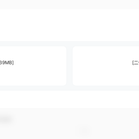
39MB]
[二
与互动！