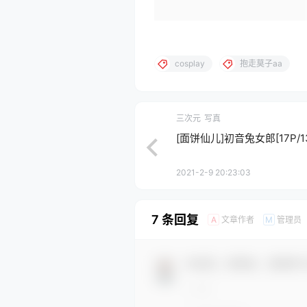
cosplay
抱走莫子aa
三次元
写真
[面饼仙儿]初音兔女郎[17P/1
2021-2-9 20:23:03
7 条回复
文章作者
管理员
A
M
欢迎您，新朋友，感谢参