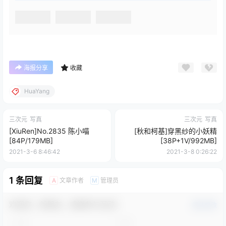
海报分享
收藏
HuaYang
三次元
写真
三次元
写真
[XiuRen]No.2835 陈小喵
[秋和柯基]穿黑纱的小妖精
[84P/179MB]
[38P+1V/992MB]
2021-3-6 8:46:42
2021-3-8 0:26:22
1 条回复
文章作者
管理员
A
M
欢迎您，新朋友，感谢参与互动！
确认修改