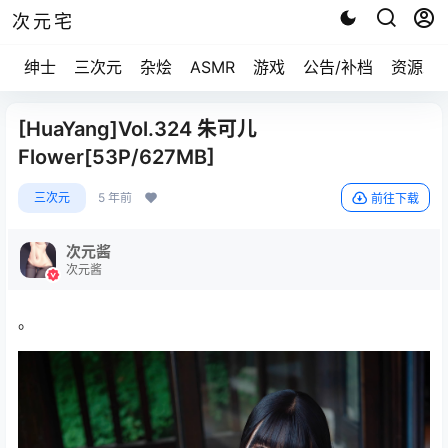
次元宅
绅士
三次元
杂烩
ASMR
游戏
公告/补档
资源求
[HuaYang]Vol.324 朱可儿
Flower[53P/627MB]
三次元
5 年前
前往下载
次元酱
次元酱
。