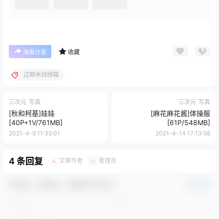
海报分享
收藏
过期米线线喵
三次元
写真
三次元
写真
[秋和柯基]娃娃
[麻花麻花酱]体操服
[40P+1V/761MB]
[61P/548MB]
2021-4-9 11:35:01
2021-4-14 17:13:58
4 条回复
文章作者
管理员
A
M
欢迎您，新朋友，感谢参与互动！
确认修改