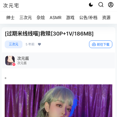
次元宅
绅士
三次元
杂烩
ASMR
游戏
公告/补档
资源求
[过期米线线喵]救赎[30P+1V/186MB]
三次元
5 年前
前往下载
次元酱
次元酱
。