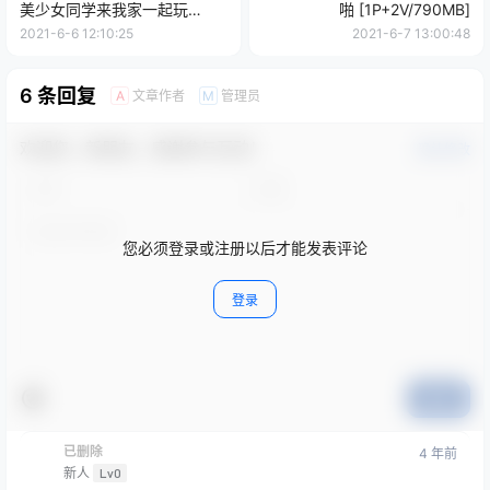
美少女同学来我家一起玩
啪 [1P+2V/790MB]
[1V/2.72G]
2021-6-6 12:10:25
2021-6-7 13:00:48
6 条回复
文章作者
管理员
A
M
欢迎您，新朋友，感谢参与互动！
确认修改
您必须登录或注册以后才能发表评论
登录
提交
已删除
4 年前
新人
Lv0