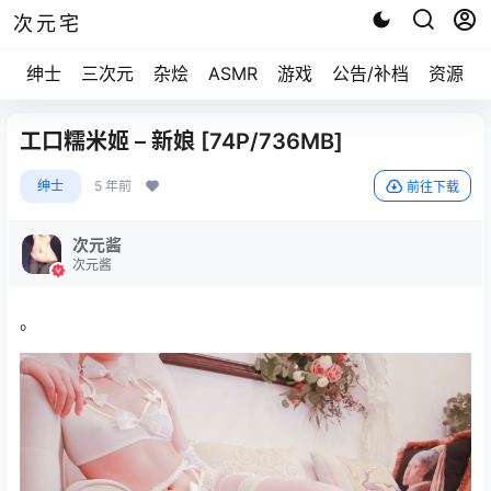
次元宅
绅士
三次元
杂烩
ASMR
游戏
公告/补档
资源求
工口糯米姬 – 新娘 [74P/736MB]
绅士
5 年前
前往下载
次元酱
次元酱
。