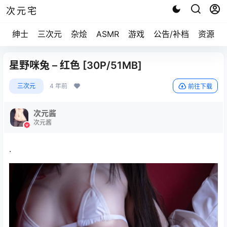
次元宅
绅士
三次元
杂烩
ASMR
游戏
公告/补档
资源求
星野咪兔 – 红色 [30P/51MB]
三次元
4 年前
前往下载
次元酱
次元酱
.