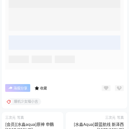
海报分享
收藏
爆机少女喵小吉
三次元
写真
三次元
写真
[会员][水淼aqua]原神 申鶴
[水淼Aqua]碧蓝航线 新泽西