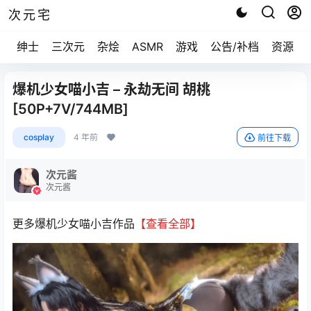
次元宅
绅士
三次元
杂烩
ASMR
游戏
公告/补档
资源求
爆机少女喵小吉 – 永劫无间 胡桃
[50P+7V/744MB]
cosplay
4 年前
前往下载
次元酱
次元酱
更多爆机少女喵小吉作品
【查看全部】