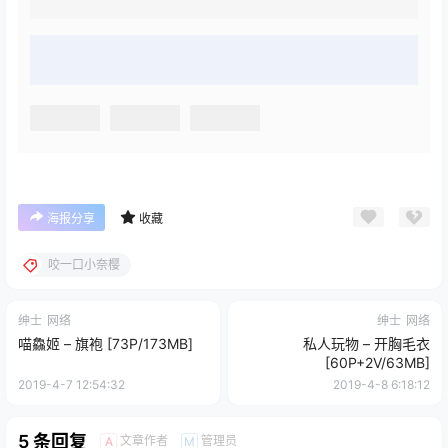
海报分享
收藏
咬一口小奈樱
绅士
网络
绅士
网络
喵鱻姬 – 旗袍 [73P/173MB]
私人玩物 – 开胸毛衣
[60P+2V/63MB]
2019-4-7 12:54:32
2019-4-8 6:18:12
5 条回复
文章作者
管理员
A
M