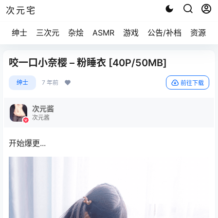
次元宅
绅士
三次元
杂烩
ASMR
游戏
公告/补档
资源求
咬一口小奈樱 – 粉睡衣 [40P/50MB]
绅士
7 年前
前往下载
次元酱
次元酱
开始爆更...