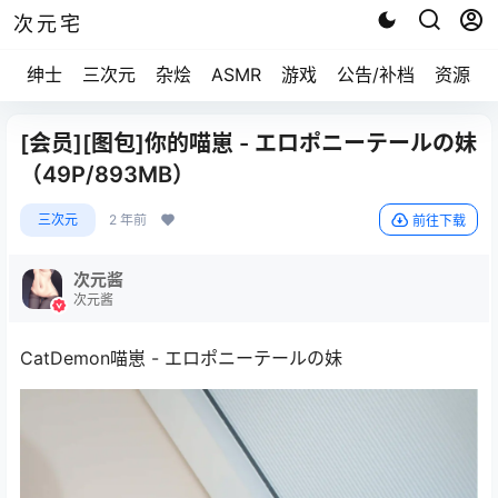
次元宅
绅士
三次元
杂烩
ASMR
游戏
公告/补档
资源求
[会员][图包]你的喵崽 - エロポニーテールの妹
（49P/893MB）
三次元
2 年前
前往下载
次元酱
次元酱
CatDemon喵崽 - エロポニーテールの妹