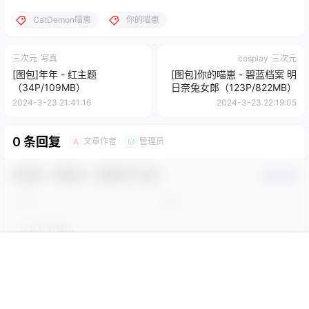
CatDemon喵崽
你的喵崽
三次元
写真
cosplay
三次元
[图包]年年 - 红主题
[图包]你的喵崽 - 碧蓝档案 明
（34P/109MB）
日奈兔女郎（123P/822MB）
2024-3-23 21:41:16
2024-3-23 22:19:05
0 条回复
文章作者
管理员
A
M
欢迎您，新朋友，感谢参与互动！
确认修改
您必须登录或注册以后才能发表评论
首页
限免
认证
搜索
团购
我的
登录