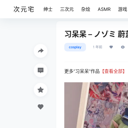
次元宅
绅士
三次元
杂烩
ASMR
游戏
习呆呆 – ノゾミ 蔚蓝
cosplay
1 年前
更多“习呆呆”作品
【查看全部】