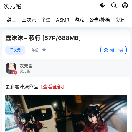
次元宅
绅士
三次元
杂烩
ASMR
游戏
公告/补档
资源求
蠢沫沫 – 夜行 [57P/688MB]
三次元
1 年前
前往下载
次元酱
次元酱
更多蠢沫沫作品
【查看全部】