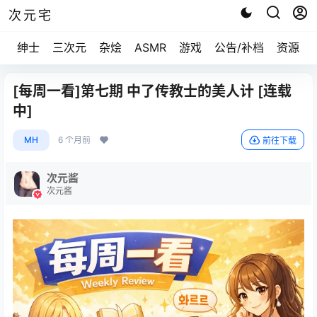
次元宅
绅士
三次元
杂烩
ASMR
游戏
公告/补档
资源求
[每周一看]第七期 中了传教士的美人计 [连载
中]
MH
6 个月前
前往下载
次元酱
次元酱