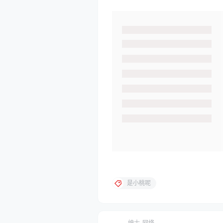
是小桃呢
绅士
网络