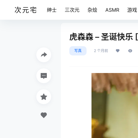
次元宅
绅士
三次元
杂烩
ASMR
游戏
虎森森 – 圣诞快乐 [
写真
2 个月前