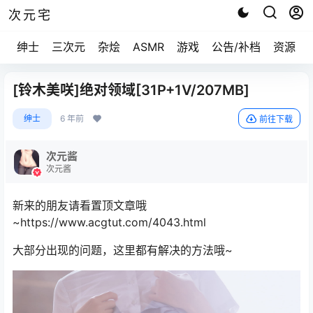
次元宅
绅士
三次元
杂烩
ASMR
游戏
公告/补档
资源求
[铃木美咲]绝对领域[31P+1V/207MB]
绅士
6 年前
前往下载
次元酱
次元酱
新来的朋友请看置顶文章哦
~https://www.acgtut.com/4043.html
大部分出现的问题，这里都有解决的方法哦~