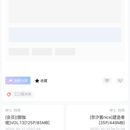
海报分享
收藏
工口糯米姬
绅士
网络
绅士
网络
[会员][御伽
[奈汐酱nice]建造者
樒]VOL.13[125P/85MB]
[35P/449MB]
2020-10-17 12:07:39
2020-10-21 18:31:39