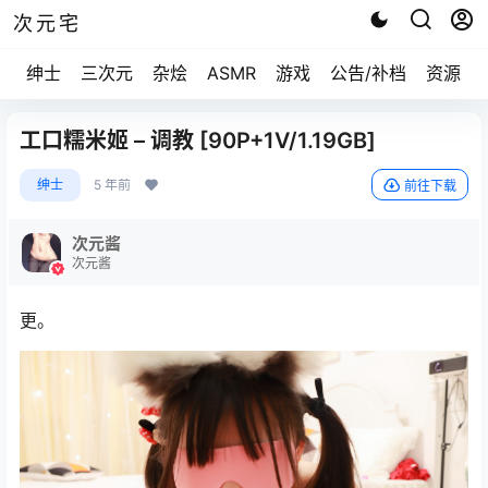
次元宅
绅士
三次元
杂烩
ASMR
游戏
公告/补档
资源求
工口糯米姬 – 调教 [90P+1V/1.19GB]
绅士
5 年前
前往下载
次元酱
次元酱
更。