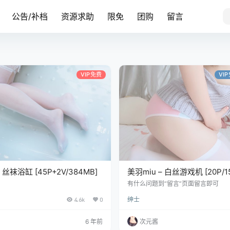
公告/补档
资源求助
限免
团购
留言
VIP免费
VI
 丝袜浴缸 [45P+2V/384MB]
美羽miu – 白丝游戏机 [20P/1
、
有什么问题到“留言”页面留言即可
4.6k
0
绅士
6 年前
次元酱