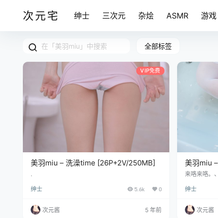
次元宅
绅士
三次元
杂烩
ASMR
游戏
全部标签
VIP免费
美羽miu – 洗澡time [26P+2V/250MB]
美羽miu –
.
来咯来咯。
绅士
5.6k
0
绅士
次元酱
5 年前
次元酱