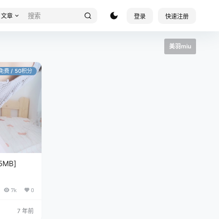
文章
登录
快速注册
美羽miu
P免费 / 50积分
5MB]
7k
0
7 年前