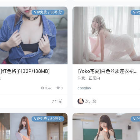
VIP免费 / 50积分
VI
夏]红色格子[32P/188MB]
[Yoko宅夏]白色丝质连衣裙
[26P/161MB]
向
注意：正常向
3.4k
0
cosplay
7 年前
次元酱
VIP免费 / 50积分
VI