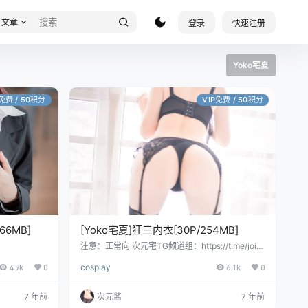
文章
登录
快速注册
Yoko宅夏
P免费 / 50积分
VIP免费 / 50积分
66MB]
[Yoko宅夏]狂三内衣[30P/254MB]
注意：正常向 次元宅TG频道组：https://t.me/join
chat/AAAAAE3vCl5SaIR0VEm36Q
4.9k
0
cosplay
6.1k
0
7 年前
次元酱
7 年前