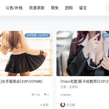
公告/补档
资源求助
限免
团购
留言
VIP免费 / 50积分
VI
夏]水手服黑丝[30P/201MB]
[Yoko宅夏]斯卡哈教师[33P/2
注意：正常向
3.8k
0
cosplay
5 年前
次元酱