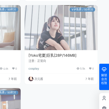
P免费 / 50积分
VIP免费 / 50积分
[Yoko宅夏]巨乳[28P/146MB]
注意：正常向
4.6k
0
cosplay
5.5k
0
解锁
7 年前
次元酱
7 年前
会员
权限
P免费 / 50积分