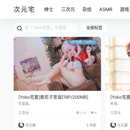
次元宅
绅士
三次元
杂烩
ASMR
游戏
全部标签
VIP免费 / 50积分
[Yoko宅夏]索尼子圣诞[18P/200MB]
[Yoko宅
写真奥。
补发。
三次元
2.1k
0
三次元
次元酱
5 年前
次元酱