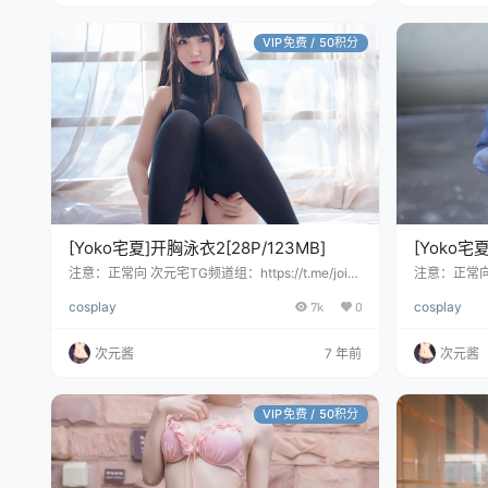
VIP免费 / 50积分
[Yoko宅夏]开胸泳衣2[28P/123MB]
[Yoko宅
注意：正常向 次元宅TG频道组：https://t.me/join
注意：正常
chat/AAAAAE3vCl5SaIR0VEm36Q
cosplay
7k
0
cosplay
次元酱
7 年前
次元酱
VIP免费 / 50积分